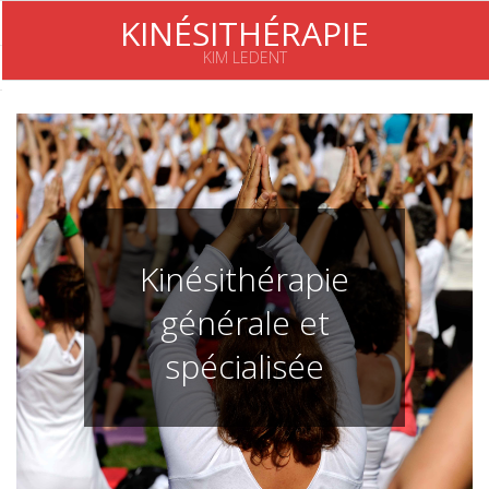
Skip
KINÉSITHÉRAPIE
to
KIM LEDENT
content
Primary
Navigation
Menu
Kinésithérapie
générale et
spécialisée