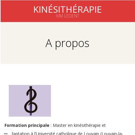
Skip
KINÉSITHÉRAPIE
to
KIM LEDENT
content
Primary
Navigation
A propos
Menu
Formation principale
: Master en kinésithérapie et
réadaptation à l’Université catholique de Louvain (Louvain-la-